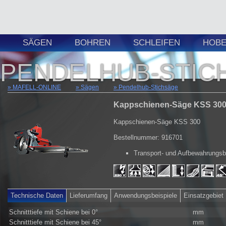
SÄGEN
BOHREN
SCHLEIFEN
HOBE
PENDELHUB-STIC
MAFELL-ONLINE
Sägen
Pendelhub-Stichsäge
Kappschienen-Säge KSS 300
Kappschienen-Säge KSS 300
Bestellnummer: 916701
Transport- und Aufbewahrungs
Technische Daten
Lieferumfang
Anwendungsbeispiele
Einsatzgebiet
Schnitttiefe mit Schiene bei 0°
mm
Schnitttiefe mit Schiene bei 45°
mm