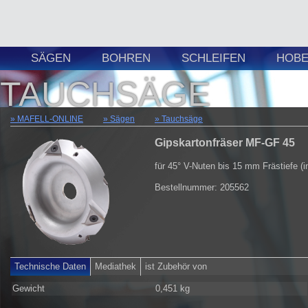
SÄGEN
BOHREN
SCHLEIFEN
HOBE
TAUCHSÄGE
MAFELL-ONLINE
Sägen
Tauchsäge
Gipskartonfräser MF-GF 45
für 45° V-Nuten bis 15 mm Frästiefe (i
Bestellnummer: 205562
Technische Daten
Mediathek
ist Zubehör von
Gewicht
0,451 kg