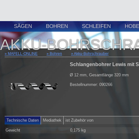
SÄGEN
BOHREN
SCHLEIFEN
HOBE
AKKU-BOHRSCHR
MAFELL-ONLINE
Bohren
Akku-Bohrschrauber
Schlangenbohrer Lewis mit 
Ø 12 mm, Gesamtlänge 320 mm
Bestellnummer: 090266
Technische Daten
Mediathek
ist Zubehör von
Gewicht
0,175 kg