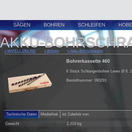
SÄGEN
BOHREN
SCHLEIFEN
HOBE
AKKU-BOHRSCHR
MAFELL-ONLINE
Bohren
Akku-Bohrschrauber
Bohrerkassette 460
6 Stück Schlangenbohrer Lewis Ø 8, 1
Bestellnummer: 093291
Technische Daten
Mediathek
ist Zubehör von
Gewicht
2,318 kg