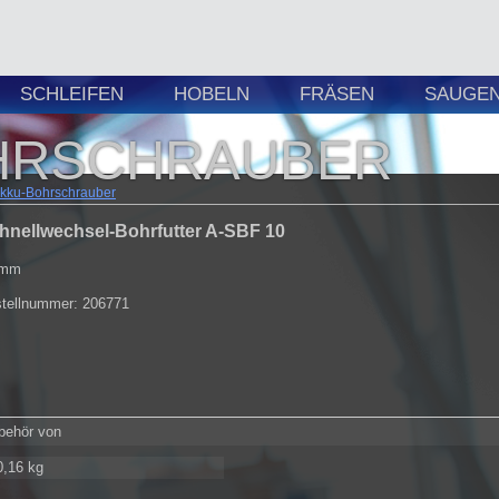
SCHLEIFEN
HOBELN
FRÄSEN
SAUGEN 
HRSCHRAUBER
kku-Bohrschrauber
hnellwechsel-Bohrfutter A-SBF 10
 mm
tellnummer: 206771
ubehör von
0,16 kg