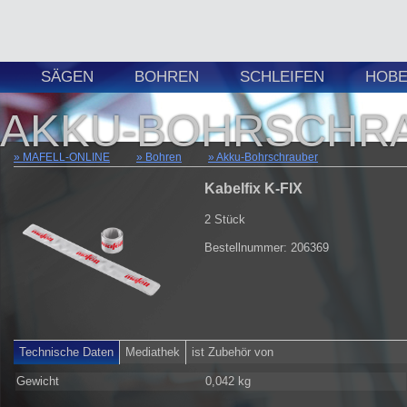
SÄGEN
BOHREN
SCHLEIFEN
HOBE
AKKU-BOHRSCHR
MAFELL-ONLINE
Bohren
Akku-Bohrschrauber
Kabelfix K-FIX
2 Stück
Bestellnummer: 206369
Technische Daten
Mediathek
ist Zubehör von
Gewicht
0,042 kg