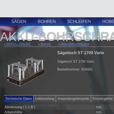
SÄGEN
BOHREN
SCHLEIFEN
HOBE
AKKU-BOHRSCHR
MAFELL-ONLINE
Bohren
Akku-Bohrschrauber
Sägetisch ST 1700 Vario
Sägetisch ST 1700 Vario
Bestellnummer: 91A601
Technische Daten
Lieferumfang
Anwendungsbeispiele
Einsatzgebiet
Abmessung ( L x B )
mm
Arbeitshöhe
mm