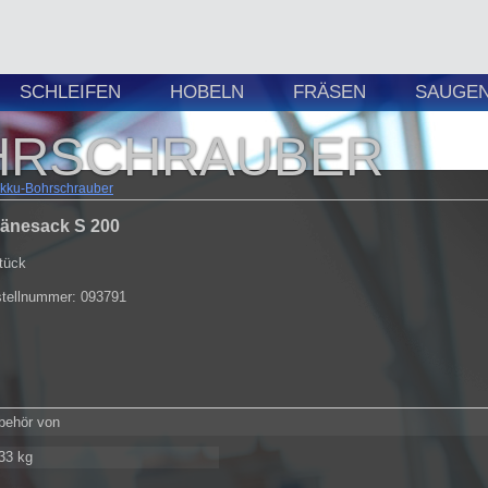
SCHLEIFEN
HOBELN
FRÄSEN
SAUGEN 
HRSCHRAUBER
kku-Bohrschrauber
änesack S 200
tück
tellnummer: 093791
ubehör von
33 kg