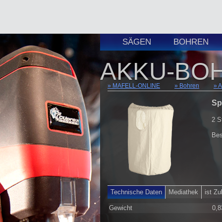
SÄGEN
BOHREN
AKKU-BO
MAFELL-ONLINE
Bohren
A
Sp
2 S
Bes
Technische Daten
Mediathek
ist Z
Gewicht
0,8