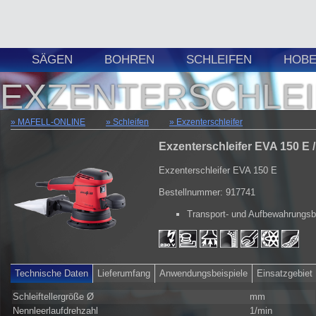
SÄGEN
BOHREN
SCHLEIFEN
HOBE
EXZENTERSCHLE
MAFELL-ONLINE
Schleifen
Exzenterschleifer
Exzenterschleifer EVA 150 E 
Exzenterschleifer EVA 150 E
Bestellnummer: 917741
Transport- und Aufbewahrungs
Technische Daten
Lieferumfang
Anwendungsbeispiele
Einsatzgebiet
Schleiftellergröße Ø
mm
Nennleerlaufdrehzahl
1/min