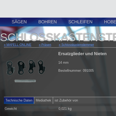
SÄGEN
BOHREN
SCHLEIFEN
HOBE
SCHLOSSKASTENST
MAFELL-ONLINE
Fräsen
Schlosskastenstemmer
Ersatzglieder und Nieten
14 mm
Bestellnummer: 091005
Technische Daten
Mediathek
ist Zubehör von
Gewicht
0,021 kg