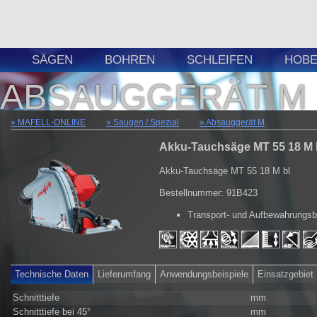
SÄGEN
BOHREN
SCHLEIFEN
HOBE
ABSAUGGERÄT M
MAFELL-ONLINE
Saugen / Spezial
Absauggerät M
Akku-Tauchsäge MT 55 18 M 
Akku-Tauchsäge MT 55 18 M bl
Bestellnummer: 91B423
Transport- und Aufbewahrungs
Technische Daten
Lieferumfang
Anwendungsbeispiele
Einsatzgebiet
Schnitttiefe
mm
Schnitttiefe bei 45°
mm