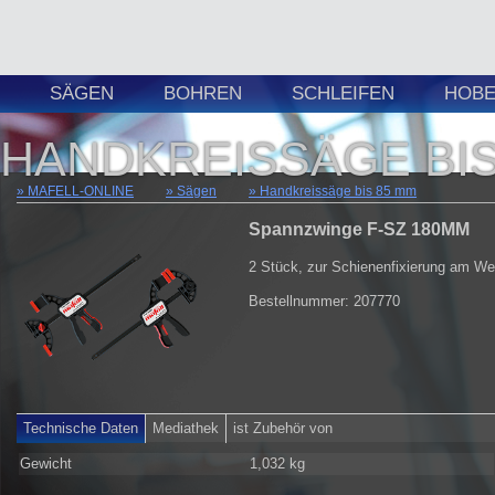
SÄGEN
BOHREN
SCHLEIFEN
HOBE
HANDKREISSÄGE BIS
MAFELL-ONLINE
Sägen
Handkreissäge bis 85 mm
Spannzwinge F-SZ 180MM
2 Stück, zur Schienenfixierung am We
Bestellnummer: 207770
Technische Daten
Mediathek
ist Zubehör von
Gewicht
1,032 kg