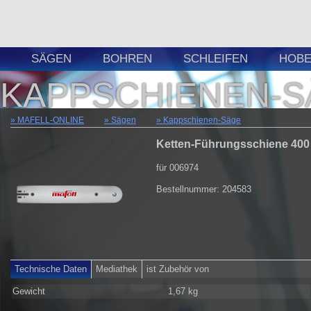
SÄGEN
BOHREN
SCHLEIFEN
HOBE
KAPPSCHIENEN-S
MAFELL-ONLINE
Sägen
Kappschienen-Säge
Ketten-Führungsschiene 400 
für 006974
Bestellnummer: 204583
Technische Daten
Mediathek
ist Zubehör von
Gewicht
1,67 kg