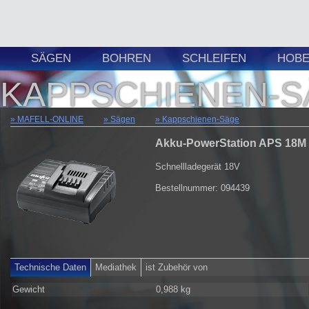
SÄGEN
BOHREN
SCHLEIFEN
HOBE
KAPPSCHIENEN-S
MAFELL-ONLINE
Sägen
Kappschienen-Säge
Akku-PowerStation APS 18M
Schnellladegerät 18V
Bestellnummer: 094439
Technische Daten
Mediathek
ist Zubehör von
Gewicht
0,988 kg