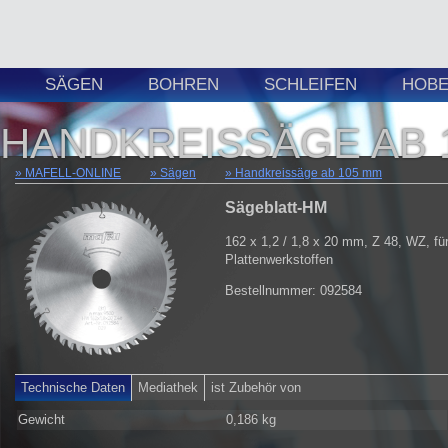
SÄGEN
BOHREN
SCHLEIFEN
HOBE
HANDKREISSÄGE AB 
MAFELL-ONLINE
Sägen
Handkreissäge ab 105 mm
Sägeblatt-HM
162 x 1,2 / 1,8 x 20 mm, Z 48, WZ, für
Plattenwerkstoffen
Bestellnummer: 092584
Technische Daten
Mediathek
ist Zubehör von
Gewicht
0,186 kg