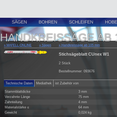
SÄGEN
BOHREN
SCHLEIFEN
HOBE
HANDKREISSÄGE AB 
MAFELL-ONLINE
Sägen
Handkreissäge ab 105 mm
Stichsägeblatt CUnex W1
2 Stück
Bestellnummer: 093676
Technische Daten
Mediathek
ist Zubehör von
Stammblattdicke
3 mm
Verzahnte Länge
75 mm
Zahnteilung
4 mm
Materialstärke ≤
64 mm
Gewicht
0,024 kg