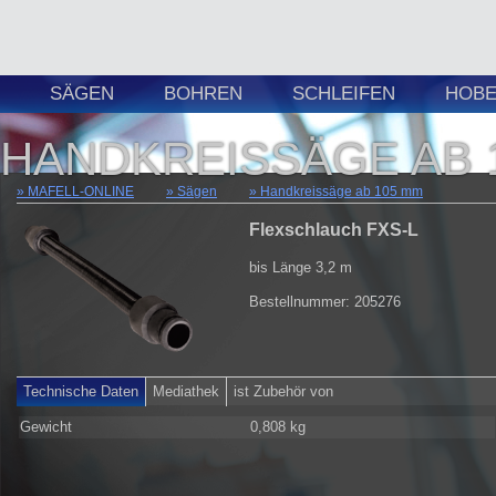
SÄGEN
BOHREN
SCHLEIFEN
HOBE
HANDKREISSÄGE AB 
MAFELL-ONLINE
Sägen
Handkreissäge ab 105 mm
Flexschlauch FXS-L
bis Länge 3,2 m
Bestellnummer: 205276
Technische Daten
Mediathek
ist Zubehör von
Gewicht
0,808 kg