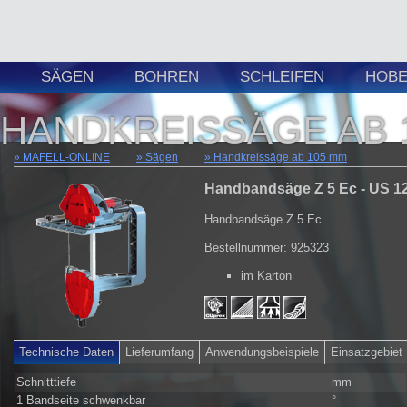
SÄGEN
BOHREN
SCHLEIFEN
HOBE
HANDKREISSÄGE AB 
MAFELL-ONLINE
Sägen
Handkreissäge ab 105 mm
Handbandsäge Z 5 Ec - US 1
Handbandsäge Z 5 Ec
Bestellnummer: 925323
im Karton
Technische Daten
Lieferumfang
Anwendungsbeispiele
Einsatzgebiet
Schnitttiefe
mm
1 Bandseite schwenkbar
°