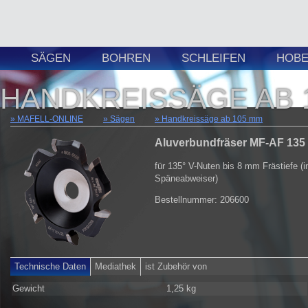
SÄGEN
BOHREN
SCHLEIFEN
HOBE
HANDKREISSÄGE AB 
MAFELL-ONLINE
Sägen
Handkreissäge ab 105 mm
Aluverbundfräser MF-AF 135
für 135° V-Nuten bis 8 mm Frästiefe (i
Späneabweiser)
Bestellnummer: 206600
Technische Daten
Mediathek
ist Zubehör von
Gewicht
1,25 kg