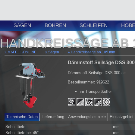
SÄGEN
BOHREN
SCHLEIFEN
HOBE
HANDKREISSÄGE AB 
MAFELL-ONLINE
Sägen
Handkreissäge ab 105 mm
Dämmstoff-Seilsäge DSS 300 
Dämmstoff-Seilsäge DSS 300 cc
Bestellnummer: 919622
im Transportkoffer
Technische Daten
Lieferumfang
Anwendungsbeispiele
Einsatzgebiet
Schnitttiefe
mm
Schnitttiefe bei 45°
mm