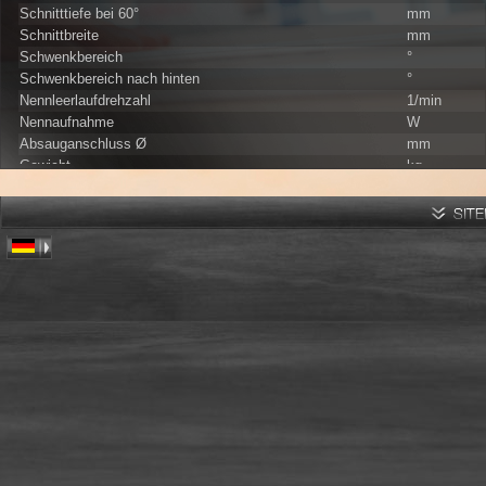
Schnitttiefe bei 60°
mm
Schnittbreite
mm
Schwenkbereich
°
Schwenkbereich nach hinten
°
Nennleerlaufdrehzahl
1/min
Nennaufnahme
W
Absauganschluss Ø
mm
Gewicht
kg
Universal-Motor