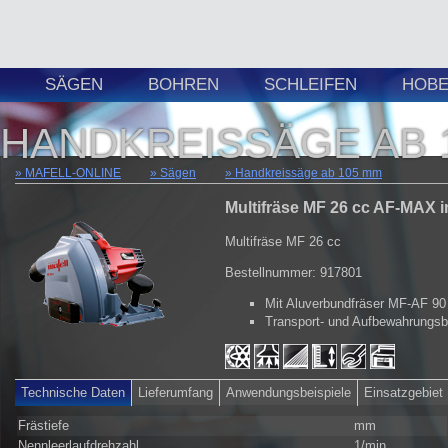
SÄGEN
BOHREN
SCHLEIFEN
HOBE
HANDKREISSÄGE AB 
MAFELL-ONLINE
Sägen
Handkreissäge ab 105 mm
Multifräse MF 26 cc AF-MAX 
Multifräse MF 26 cc
Bestellnummer: 917801
Mit Aluverbundfräser MF-AF 90
Transport- und Aufbewahrungs
Technische Daten
Lieferumfang
Anwendungsbeispiele
Einsatzgebiet
Frästiefe
mm
Nennleerlaufdrehzahl
1/min