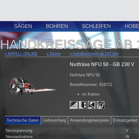
SÄGEN
BOHREN
SCHLEIFEN
HOBE
HANDKREISSÄGE AB 
MAFELL-ONLINE
Sägen
Handkreissäge ab 105 mm
Nutfräse NFU 50 - GB 230 V
Nutfräse NFU 50
Bestellnummer: 918721
im Karton
Technische Daten
Lieferumfang
Anwendungsbeispiele
Einsatzgebiet
Nennspannung
V
Nennaufnahme
W