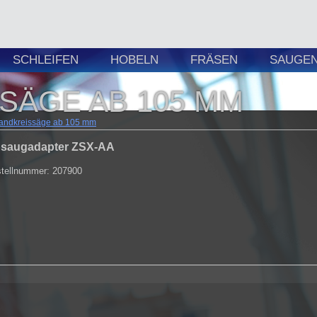
SCHLEIFEN
HOBELN
FRÄSEN
SAUGEN 
SÄGE AB 105 MM
andkreissäge ab 105 mm
saugadapter ZSX-AA
tellnummer: 207900