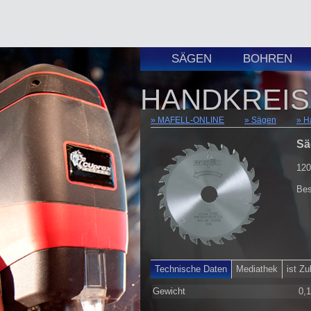
SÄGEN
BOHREN
HANDKREIS
MAFELL-ONLINE
Sägen
H
Sä
120
Bes
Technische Daten
Mediathek
ist Z
Gewicht
0,