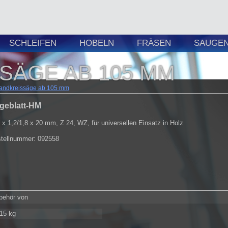
SCHLEIFEN
HOBELN
FRÄSEN
SAUGEN 
SÄGE AB 105 MM
andkreissäge ab 105 mm
geblatt-HM
 x 1,2/1,8 x 20 mm, Z 24, WZ, für universellen Einsatz in Holz
tellnummer: 092558
ubehör von
115 kg