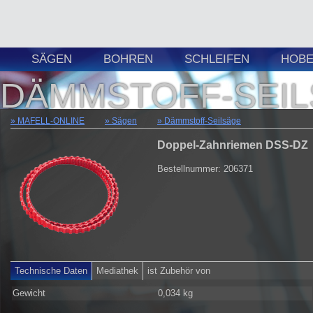
SÄGEN
BOHREN
SCHLEIFEN
HOBE
DÄMMSTOFF-SEI
MAFELL-ONLINE
Sägen
Dämmstoff-Seilsäge
Doppel-Zahnriemen DSS-DZ
Bestellnummer: 206371
Technische Daten
Mediathek
ist Zubehör von
Gewicht
0,034 kg